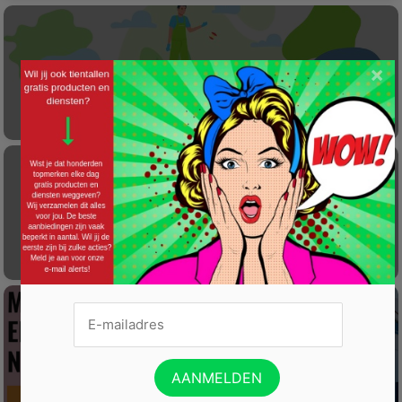
×
Laat éénmalig GRATIS je container reinigen
Gratis Princess elektrische kachel t.w.v. €
100
Win een wijnreis naar Spanje