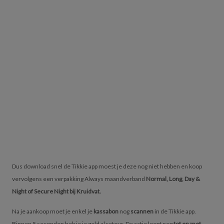
Dus download snel de Tikkie app moest je deze nog niet hebben en koop
vervolgens een verpakking Always maandverband
Normal, Long, Day &
Night of Secure Night bij Kruidvat.
Na je aankoop moet je enkel je
kassabon
nog
scannen
in de Tikkie app.
Binnen 5 seconden heb je je geld al retour. De actie loopt nog
tot en met