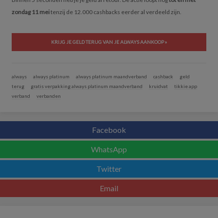
zondag 11 mei
tenzij de 12.000 cashbacks eerder al verdeeld zijn.
KRIJG JE GELD TERUG VAN JE ALWAYS AANKOOP »
always
always platinum
always platinum maandverband
cashback
geld
terug
gratis verpakking always platinum maandverband
kruidvat
tikkie app
verband
verbanden
Facebook
WhatsApp
Twitter
Email