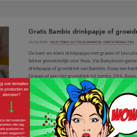
Gratis Bambix drinkpapje of groeid
24/12/2025 ·
GELD TERUG ACTIES (CASHBACK)
,
GRATIS PRODUCTEN
De kant-en-klare drinkpapjes met granen of biscuits
lekker gemakkelijk voor thuis. Via Babyboom geniet 
drinkpapje of groeidrink van Bambix. Koop een kant
Granen of een rijst groeidrink bij Jumbo, Dirk, Boon
online en...
Lees verder »
VERWEN JE KIND MET EEN GRATIS DRI