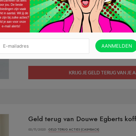
Gratis verpakking Always Discreet
22/12/2025 ·
GELD TERUG ACTIES (CASHBACK)
Een extra verpakking Always Discreet kan je waarsch
als je je aankoopbedrag na je aankoop volledig terugk
Tikkie app op je mobieltje hebt staan. Je vindt de a
Discreet onder het tabje Deals. Activeer er de aanbi
KRIJG JE GELD TERUG VAN JE
Geld terug van Douwe Egberts koff
03/11/2025 ·
GELD TERUG ACTIES (CASHBACK)