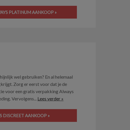
WAYS PLATINUM AANKOOP »
d
ijnlijk wel gebruiken? En al helemaal
rijgt. Zorg er eerst voor dat je de
ctie voor een gratis verpakking Always
eding. Vervolgens...
Lees verder »
YS DISCREET AANKOOP »