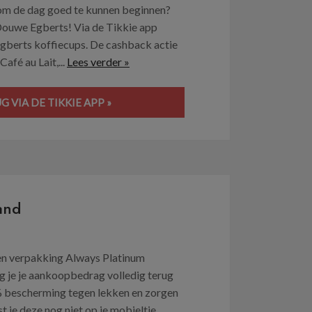
g om de dag goed te kunnen beginnen?
Douwe Egberts! Via de Tikkie app
 Egberts koffiecups. De cashback actie
afé au Lait,...
Lees verder »
VIA DE TIKKIE APP »
and
een verpakking Always Platinum
 je je aankoopbedrag volledig terug
 bescherming tegen lekken en zorgen
 je deze nog niet op je mobieltje