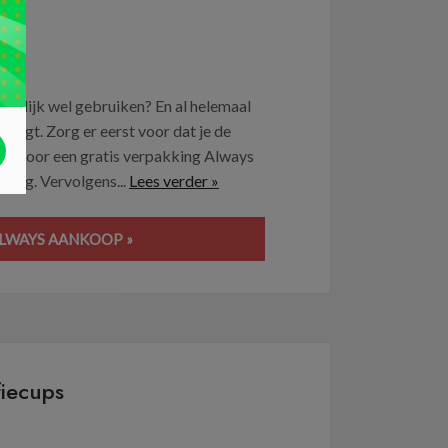
ijnlijk wel gebruiken? En al helemaal
rijgt. Zorg er eerst voor dat je de
ctie voor een gratis verpakking Always
eding. Vervolgens...
Lees verder »
 ALWAYS AANKOOP »
iecups