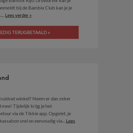
dige Bambix Rijst Groeidrink kan je
aanmeldt bij de Bambix Club kan je je
...
Lees verder »
LEDIG TERUGBETAALD »
and
Kruidvat winkel? Neem er dan zeker
e! Tijdelijk krijg je het
our via de Tikkie app. Opgelet, je
assabon snel en eenvoudig via...
Lees