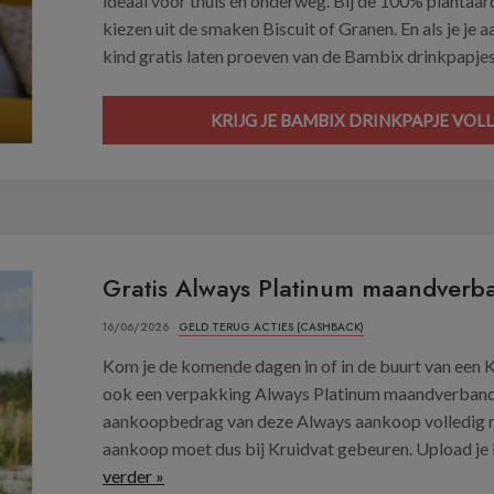
ideaal voor thuis én onderweg. Bij de 100% plantaar
kiezen uit de smaken Biscuit of Granen. En als je je 
kind gratis laten proeven van de Bambix drinkpapjes.
KRIJG JE BAMBIX DRINKPAPJE VOL
Gratis Always Platinum maandverb
16/06/2026 ·
GELD TERUG ACTIES (CASHBACK)
Kom je de komende dagen in of in de buurt van een 
ook een verpakking Always Platinum maandverband me
aankoopbedrag van deze Always aankoop volledig ret
aankoop moet dus bij Kruidvat gebeuren. Upload je k
verder »