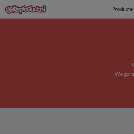
Producte
We garan