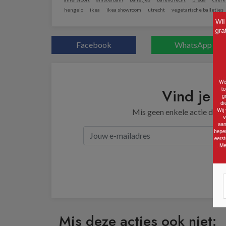
hengelo
ikea
ikea showroom
utrecht
vegetarische balletjes
Facebook
WhatsApp
Vind je d
Mis geen enkele actie door 
Mis deze acties ook niet: