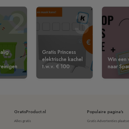
2
3
alig
Gratis Princess
elektrische kachel
Win een w
reinigen
t.w.v. € 100
naar Spa
GratisProduct.nl
Populaire pagina's
Alles gratis
Gratis Advertenties plaats