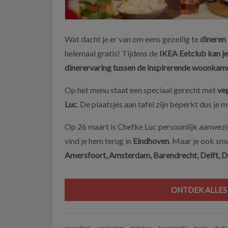
Wat dacht je er van om eens gezellig te
dineren
helemaal gratis! Tijdens de
IKEA Eetclub kan je
dinerervaring tussen de inspirerende woonkam
Op het menu staat een speciaal gerecht met
veg
Luc
. De plaatsjes aan tafel zijn beperkt dus je m
Op 26 maart is Chefke Luc persoonlijk aanwezi
vind je hem terug in
Eindhoven
. Maar je ook smu
Amersfoort, Amsterdam, Barendrecht, Delft, Du
ONTDEK ALLES 
amersfoort
amsterdam
balletjes
barendrecht
breda
chefk