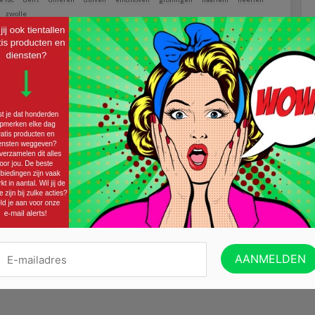
zwolle
Twitter
Email
eze actie leuk?
je in te schrijven op onze nieuwsbrief!
VERZENDEN