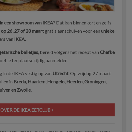
 in een showroom van IKEA
? Dat kan binnenkort en zelfs
 op 26, 27 of 28 maart
gratis aanschuiven voor een
unieke
ers van IKEA.
etarische balletjes
, bereid volgens het recept van
Chefke
oet je ter plaatse tijdig aanmelden.
g in de IKEA vestiging van
Utrecht
. Op vrijdag 27 maart
llen in
Breda, Haarlem, Hengelo, Heerlen, Groningen,
iven en Zwolle.
OVER DE IKEA EETCLUB »
e luc
delft
dineren
duiven
eindhoven
groningen
haarlem
heerlen