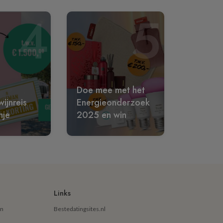
4
5
Doe mee met het
ijnreis
Energieonderzoek
nje
2025 en win
Links
en
Bestedatingsites.nl