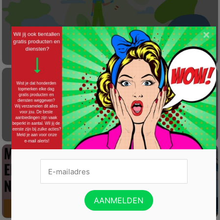
×
Laat éénmalig GRATIS je container reinigen
Gratis Princess elektrische kachel t.w.v. €
100
Win een wijnreis naar Spanje