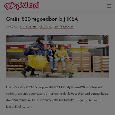
Gratis €20 tegoedbon bij IKEA
28/12/2024 ·
GRATIS DIENSTEN
,
GRATIS GELD
,
GRATIS PRODUCTEN
Het is
feest bij IKEA!
Zo krijgen
alle IKEA Family leden €20 shoptegoed
cadeau! De enige voorwaarde hiervoor is dat je
voor 5 januari een aankoop
doet van minimaal €100 in een fysieke IKEA winkel
. Zo kan je het nieuwe
jaar stijlvol starten.