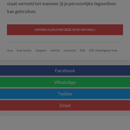
staat vermeld tot wanneer jij je persoonlijke tegoedbon
kan gebruiken.
ONTDEK ALLES OVER DEZE ACTIE VAN IKEA »
ikea
ikea family
shoppen
winkel
winkelen
€20
€20 shoptegoed ikea
Facebook
WhatsApp
Twitter
Email