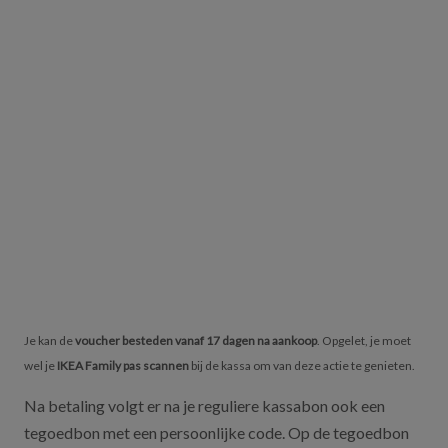
Je kan de
voucher besteden vanaf 17 dagen na aankoop
. Opgelet, je moet
wel je
IKEA Family pas scannen
bij de kassa om van deze actie te genieten.
Na betaling volgt er na je reguliere kassabon ook een
tegoedbon met een persoonlijke code. Op de tegoedbon