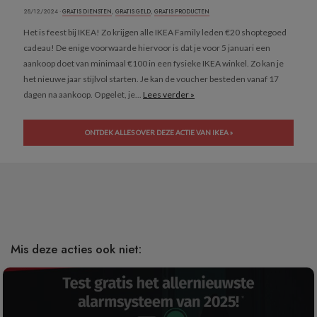
28/12/2024 ·
GRATIS DIENSTEN
,
GRATIS GELD
,
GRATIS PRODUCTEN
Het is feest bij IKEA! Zo krijgen alle IKEA Family leden €20 shoptegoed
cadeau! De enige voorwaarde hiervoor is dat je voor 5 januari een
aankoop doet van minimaal €100 in een fysieke IKEA winkel. Zo kan je
het nieuwe jaar stijlvol starten. Je kan de voucher besteden vanaf 17
dagen na aankoop. Opgelet, je...
Lees verder »
ONTDEK ALLES OVER DEZE ACTIE VAN IKEA »
Mis deze acties ook niet: