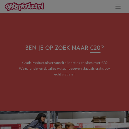
BEN JE OP ZOEK NAAR
€20
?
GratisProduct.nl verzamelt alle acties en sites over
€20
We garanderen dat alles wat aangegeven staat als gratis ook
echt gratis is!