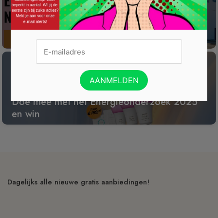
Win een wijnreis naar Spanje
Doe mee met het Energieonderzoek 2025
en win
Dagelijks alle nieuwe gratis aanbiedingen!