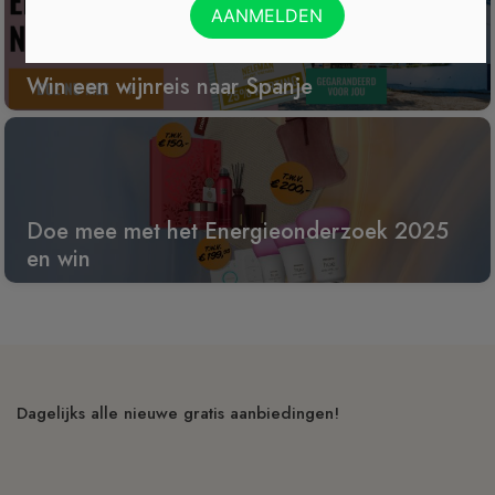
Win een wijnreis naar Spanje
Doe mee met het Energieonderzoek 2025
en win
Dagelijks alle nieuwe gratis aanbiedingen!