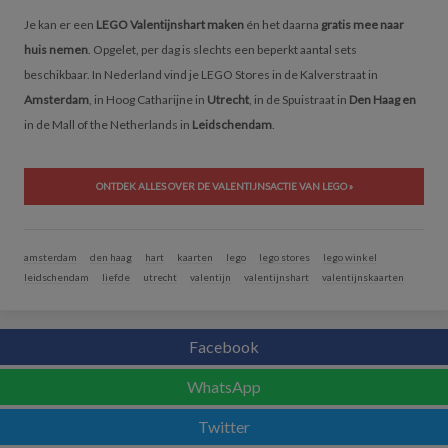
Je kan er een
LEGO Valentijnshart maken
én het daarna
gratis mee naar
huis nemen
. Opgelet, per dag is slechts een beperkt aantal sets
beschikbaar.
In Nederland vind je LEGO Stores in de Kalverstraat in
Amsterdam
, in Hoog Catharijne in
Utrecht
, in de Spuistraat in
Den Haag en
in de Mall of the Netherlands in
Leidschendam
.
ONTDEK ALLES OVER DE VALENTIJNSACTIE VAN LEGO »
amsterdam
den haag
hart
kaarten
lego
lego stores
lego winkel
leidschendam
liefde
utrecht
valentijn
valentijnshart
valentijnskaarten
Facebook
WhatsApp
Twitter