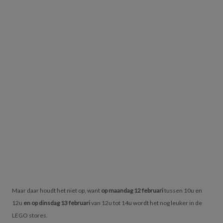
Maar daar houdt het niet op, want
op maandag 12 februari
tussen 10u en
12u
en op dinsdag 13 februari
van 12u tot 14u wordt het nog leuker in de
LEGO stores.