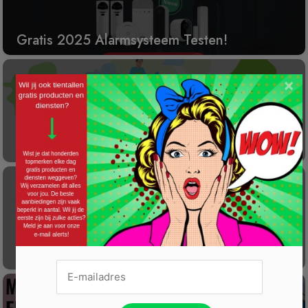
Gratis 2025 Alarmsysteem Testen!
×
Laat éénmalig GRATIS je container reinigen
Gratis Princess elektrische kachel t.w.v. €
100