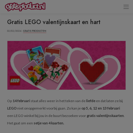
Gratis LEGO valentijnskaart en hart
03/02/2024 ·
GRATIS PRODUCTEN
Op
14 februari
staat alles weer in het teken van de
liefde
en dat laten ze bij
LEGO
niet onopgemerkt voorbij gaan. Zo kan je
op 5, 6, 12 en 13 februari
een LEGO winkel bij jou in de buurt bezoeken voor
gratis valentijnskaarten
.
Het gaat om een
setje van 4 kaarten.