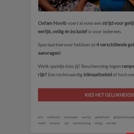
Oxfam Novib
voert al even een
strijd voor geli
eerlijk, veilig én inclusief
is voor iedereen.
Speciaal hiervoor hebben ze
4 verschillende ge
aanvragen!
Welk speldje kies jij? B
escherming tegen
rampe
rijk?
Een rechtvaardig
klimaatbeleid
of toch ee
KIES HET GELIJKHEID
arm
conflicten
duurzaam
eerlijk
gelijkheid
gelijkheidsspe
novib
rampen
rijk
samenleving
veilig
wereld