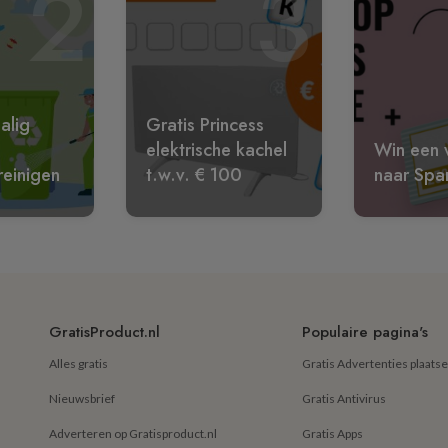
2
3
alig
Gratis Princess
elektrische kachel
Win een w
reinigen
t.w.v. € 100
naar Spa
GratisProduct.nl
Populaire pagina's
Alles gratis
Gratis Advertenties plaats
Nieuwsbrief
Gratis Antivirus
Adverteren op Gratisproduct.nl
Gratis Apps