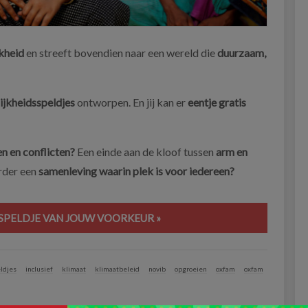
jkheid
en streeft bovendien naar een wereld die
duurzaam,
lijkheidsspeldjes
ontworpen. En jij kan er
eentje gratis
n en conflicten?
Een einde aan de kloof tussen
arm en
rder een
samenleving waarin plek is voor iedereen?
SSPELDJE VAN JOUW VOORKEUR »
ldjes
inclusief
klimaat
klimaatbeleid
novib
opgroeien
oxfam
oxfam