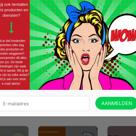
Twitter
Email
eze actie leuk?
je in te schrijven op onze nieuwsbrief!
VERZENDEN