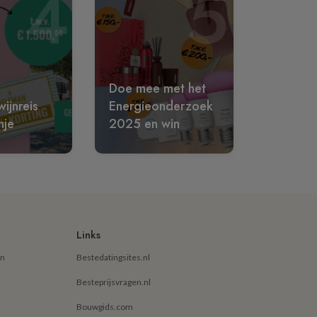
4
5
Doe mee met het
ijnreis
Energieonderzoek
nje
2025 en win
Links
en
Bestedatingsites.nl
Besteprijsvragen.nl
Bouwgids.com