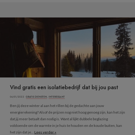
Vind gratis een isolatiebedrijf dat bij jou past
04/01/2022 ·
GRATIS DIENSTEN
,
INTERESSANT
Ben jij deze winter al aan het rillen bij de gedachte aan jouw
energierekening? Alsof de prijzen nog niet hoog genoeg zijn, kan het zijn
dat jij meer betaalt dan nodig is. Want al lijkt dubbele beglazing
voldoende om de warmte in je huis te houden en de koude buiten, kan
het zijn dat je...
Lees verder »