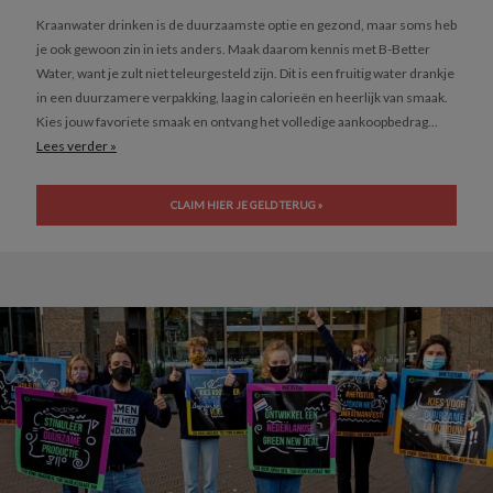
Kraanwater drinken is de duurzaamste optie en gezond, maar soms heb
je ook gewoon zin in iets anders. Maak daarom kennis met B-Better
Water, want je zult niet teleurgesteld zijn. Dit is een fruitig water drankje
in een duurzamere verpakking, laag in calorieën en heerlijk van smaak.
Kies jouw favoriete smaak en ontvang het volledige aankoopbedrag...
Lees verder »
CLAIM HIER JE GELD TERUG »