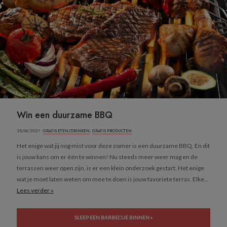
Win een duurzame BBQ
28/06/2021 ·
GRATIS ETEN/DRINKEN
,
GRATIS PRODUCTEN
Het enige wat jij nog mist voor deze zomer is een duurzame BBQ. En dit
is jouw kans om er één te winnen! Nu steeds meer weer mag en de
terrassen weer open zijn, is er een klein onderzoek gestart. Het enige
wat je moet laten weten om mee te doen is jouw favoriete terras. Elke...
Lees verder »
SLEEP EEN BARBECUE BINNEN »