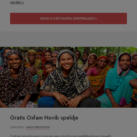
verder »
RAAD JIJ HET AANTAL KERSTBALLEN? »
Gratis Oxfam Novib speldje
15/04/2023 ·
GRATIS PRODUCTEN
Oxfam Novib voert al even een strijd voor gelijkheid en streeft