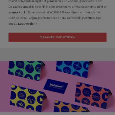
maakt een plantaardig dieet gemakkelijk en veelzijdig voor iedereen!
De zachte smaak is heerlijk in alles of je het nu drinkt, opschuimt, mixt of
er mee kookt. Daarnaast staat WUNDA® voor duurzaamheid, is het
CO2-neutraal, vegan gecertificeerd en rijk aan voedingsstoffen. Dus
goed...
Lees verder »
CLAIM HIER JE GELD TERUG »