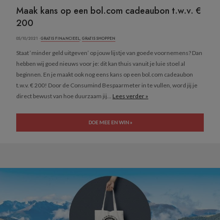
Maak kans op een bol.com cadeaubon t.w.v. €
200
05/10/2021 ·
GRATIS FINANCIEEL
,
GRATIS SHOPPEN
Staat ‘minder geld uitgeven’ op jouw lijstje van goede voornemens? Dan
hebben wij goed nieuws voor je: dit kan thuis vanuit je luie stoel al
beginnen. En je maakt ook nog eens kans op een bol.com cadeaubon
t.w.v. € 200! Door de Consumind Bespaarmeter in te vullen, word jij je
direct bewust van hoe duurzaam jij...
Lees verder »
DOE MEE EN WIN »