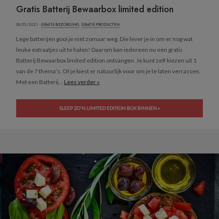
Gratis Batterij Bewaarbox limited edition
08/03/2021 ·
GRATIS BEZORGING
,
GRATIS PRODUCTEN
Lege batterijen gooi je niet zomaar weg. Die lever je in om er nog wat
leuke extraatjes uit te halen! Daarom kan iedereen nu een gratis
Batterij Bewaarbox limited edition ontvangen. Je kunt zelf kiezen uit 1
van de 7 thema’s. Of je kiest er natuurlijk voor om je te laten verrassen.
Met een Batterij...
Lees verder »
SLEEP ZO'N LIMITED EDITION BOX BINNEN »