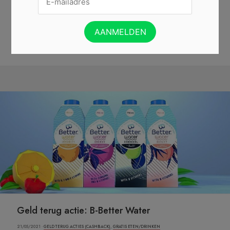
gevraagd om mee te doen met het Nationaal Onderzoek over
Duurzaamheid. Als dank voor jouw deelname ding...
Lees verder »
DOE MEE EN WIN »
Geld terug actie: B-Better Water
21/05/2021 ·
GELD TERUG ACTIES (CASHBACK)
,
GRATIS ETEN/DRINKEN