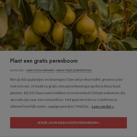
Plant een gratis perenboom
04/02/2021 ·
GRATIS ETEN/DRINKEN
,
GRATIS VRIJETIJDSBESTEDING
Ben jij dol op plantjes en boompjes? Dan wil je deze toffe, groene actie
niet missen. Je haalt nu gratis een perenboompje op die je thuis kunt
planten. Bij 015 Duurzaam hebben ze momenteel 250 perenbomen die
op zoek zijn naar een nieuw thuis. Het gaat om het ras Conférence,
oftewel heerlijk zoete, sappige peertjes! Meld je...
Lees verder »
SCOOR JOUW EIGEN GRATIS PERENBOOM »