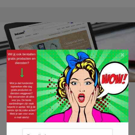
×
Maak kans op een bol.com cadeaukaart t.w.v.
€ 150
24/05/2021 ·
GRATIS GELD
,
GRATIS SHOPPEN
Of je nu op zoek bent naar een cadeau of zelf nog iets nodig hebt,
bol.com is dé webshop voor zo ongeveer alles. En vandaag kun jij
een bol.com cadeaukaart t.w.v. maar liefst € 150 winnen. Je wordt nu