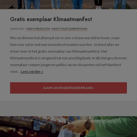
Gratis exemplaar Klimaatmanifest
25/04/2021 ·
GRATIS PRODUCTEN
,
GRATIS VRIJETIJDSBESTEDING
We verdienen het allemaal om in een schone wereld te leven, maar
hiervoor zal er wel wat veranderd moeten worden. Je leest alles en
meer over in het gratis exemplaar van Klimaatmanifest. Het
Klimaatmanifest is omgezet tot een prachtig boek. In dit vlot geschreven
exemplaar roepen jongeren politici op om de punten uit het Manifest
voor...
Lees verder »
CLAIM JOUW GRATIS EXEMPLAAR »