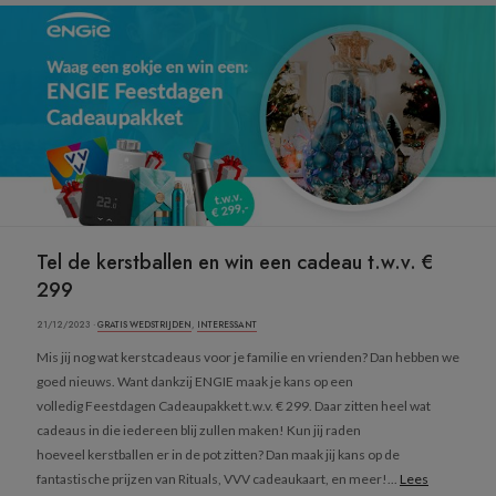
Tel de kerstballen en win een cadeau t.w.v. €
299
21/12/2023 ·
GRATIS WEDSTRIJDEN
,
INTERESSANT
Mis jij nog wat kerstcadeaus voor je familie en vrienden? Dan hebben we
goed nieuws. Want dankzij ENGIE maak je kans op een
volledig Feestdagen Cadeaupakket t.w.v. € 299. Daar zitten heel wat
cadeaus in die iedereen blij zullen maken! Kun jij raden
hoeveel kerstballen er in de pot zitten? Dan maak jij kans op de
fantastische prijzen van Rituals, VVV cadeaukaart, en meer!...
Lees