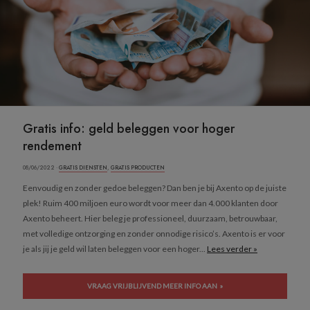
Gratis info: geld beleggen voor hoger
rendement
08/06/2022 ·
GRATIS DIENSTEN
,
GRATIS PRODUCTEN
Eenvoudig en zonder gedoe beleggen? Dan ben je bij Axento op de juiste
plek! Ruim 400 miljoen euro wordt voor meer dan 4.000 klanten door
Axento beheert. Hier beleg je professioneel, duurzaam, betrouwbaar,
met volledige ontzorging en zonder onnodige risico’s. Axento is er voor
je als jij je geld wil laten beleggen voor een hoger...
Lees verder »
VRAAG VRIJBLIJVEND MEER INFO AAN »