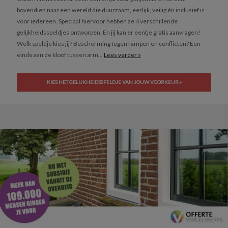
bovendien naar een wereld die duurzaam, eerlijk, veilig én inclusief is
voor iedereen. Speciaal hiervoor hebben ze 4 verschillende
gelijkheidsspeldjes ontworpen. En jij kan er eentje gratis aanvragen!
Welk speldje kies jij? Bescherming tegen rampen en conflicten? Een
einde aan de kloof tussen arm...
Lees verder »
KIES HET GELIJKHEIDSSPELDJE VAN JOUW VOORKEUR »