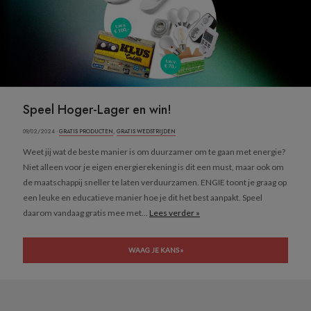
Speel Hoger-Lager en win!
09/02/2024 ·
GRATIS PRODUCTEN
,
GRATIS WEDSTRIJDEN
Weet jij wat de beste manier is om duurzamer om te gaan met energie?
Niet alleen voor je eigen energierekening is dit een must, maar ook om
de maatschappij sneller te laten verduurzamen. ENGIE toont je graag op
een leuke en educatieve manier hoe je dit het best aanpakt. Speel
daarom vandaag gratis mee met...
Lees verder »
WAAG JE KANS »