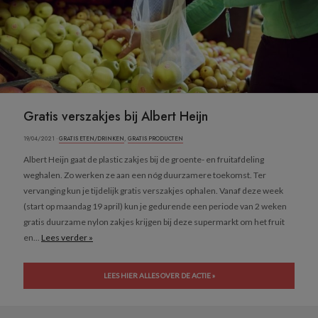
Gratis verszakjes bij Albert Heijn
19/04/2021 ·
GRATIS ETEN/DRINKEN
,
GRATIS PRODUCTEN
Albert Heijn gaat de plastic zakjes bij de groente- en fruitafdeling
weghalen. Zo werken ze aan een nóg duurzamere toekomst. Ter
vervanging kun je tijdelijk gratis verszakjes ophalen. Vanaf deze week
(start op maandag 19 april) kun je gedurende een periode van 2 weken
gratis duurzame nylon zakjes krijgen bij deze supermarkt om het fruit
en...
Lees verder »
LEES HIER ALLES OVER DE ACTIE »