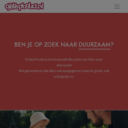
BEN JE OP ZOEK NAAR
DUURZAAM
?
GratisProduct.nl verzamelt alle acties en sites over
duurzaam
We garanderen dat alles wat aangegeven staat als gratis ook
echt gratis is!