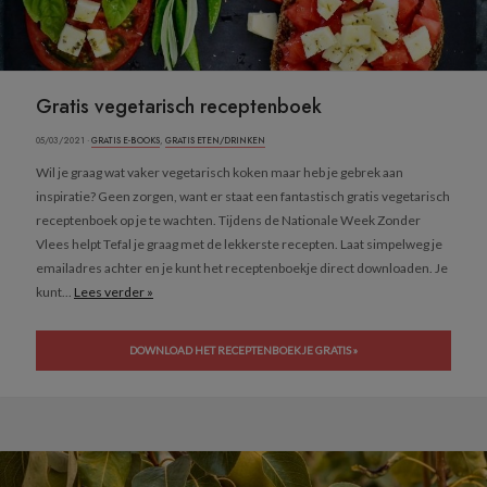
Gratis vegetarisch receptenboek
05/03/2021 ·
GRATIS E-BOOKS
,
GRATIS ETEN/DRINKEN
Wil je graag wat vaker vegetarisch koken maar heb je gebrek aan
inspiratie? Geen zorgen, want er staat een fantastisch gratis vegetarisch
receptenboek op je te wachten. Tijdens de Nationale Week Zonder
Vlees helpt Tefal je graag met de lekkerste recepten. Laat simpelweg je
emailadres achter en je kunt het receptenboekje direct downloaden. Je
kunt...
Lees verder »
DOWNLOAD HET RECEPTENBOEKJE GRATIS »