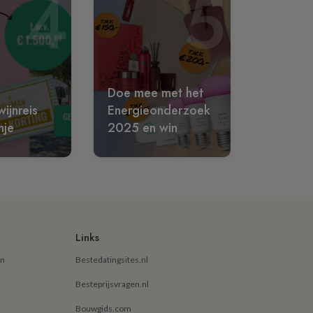
4
5
Doe mee met het
ijnreis
Energieonderzoek
nje
2025 en win
Links
en
Bestedatingsites.nl
Besteprijsvragen.nl
Bouwgids.com