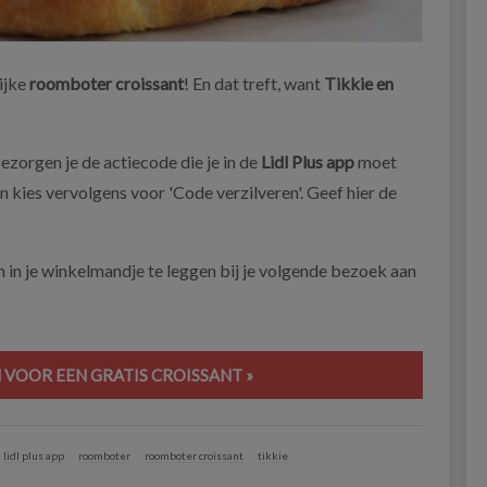
lijke
roomboter croissant
! En dat treft, want
Tikkie en
 bezorgen je de actiecode die je in de
Lidl Plus app
moet
n kies vervolgens voor 'Code verzilveren'. Geef hier de
en in je winkelmandje te leggen bij je volgende bezoek aan
 VOOR EEN GRATIS CROISSANT »
lidl plus app
roomboter
roomboter croissant
tikkie