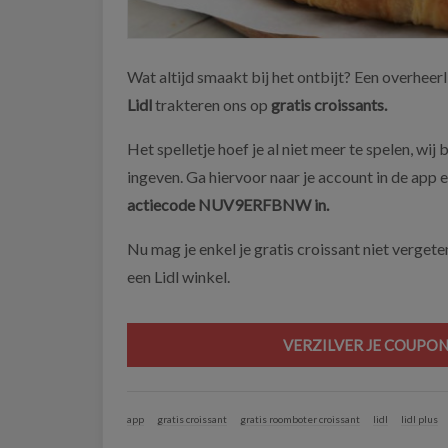
Wat altijd smaakt bij het ontbijt? Een overheer
Lidl
trakteren ons op
gratis croissants.
Het spelletje hoef je al niet meer te spelen, wij
ingeven. Ga hiervoor naar je account in de app e
actiecode
NUV9ERFBNW in.
Nu mag je enkel je gratis croissant niet verget
een Lidl winkel.
VERZILVER JE COUPON
app
gratis croissant
gratis roomboter croissant
lidl
lidl plus