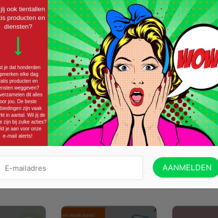
Twitter
Email
eze actie leuk?
je in te schrijven op onze nieuwsbrief!
VERZENDEN