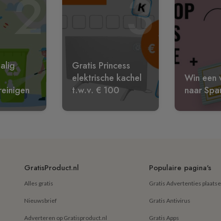
2
3
alig
Gratis Princess
elektrische kachel
Win een w
reinigen
t.w.v. € 100
naar Spa
GratisProduct.nl
Populaire pagina's
Alles gratis
Gratis Advertenties plaats
Nieuwsbrief
Gratis Antivirus
Adverteren op Gratisproduct.nl
Gratis Apps