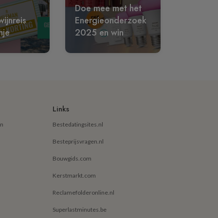
Doe mee met het
ijnreis
Energieonderzoek
nje
2025 en win
Links
en
Bestedatingsites.nl
Besteprijsvragen.nl
Bouwgids.com
Kerstmarkt.com
Reclamefolderonline.nl
Superlastminutes.be