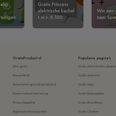
alig
Gratis Princess
elektrische kachel
Win een w
reinigen
t.w.v. € 100
naar Spa
GratisProduct.nl
Populaire pagina's
Alles gratis
Gratis Advertenties plaats
Nieuwsbrief
Gratis Antivirus
Adverteren op Gratisproduct.nl
Gratis Apps
Neem contact met ons op
Gratis Babyspullen
Privacy bepaling
Gratis Brandhout
Algemene Voorwaarden
Gratis Chatten