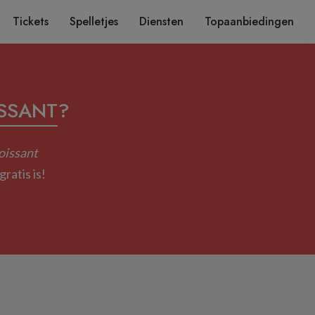
Tickets
Spelletjes
Diensten
Topaanbiedingen
SSANT
?
oissant
ratis is!