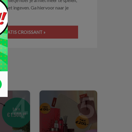
spelletje hoef je al niet meer te spelen,
pp moet ingeven. Ga hiervoor naar je
 GRATIS CROISSANT »
4
5