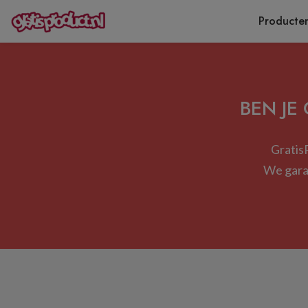
Producte
BEN JE
GratisP
We garan