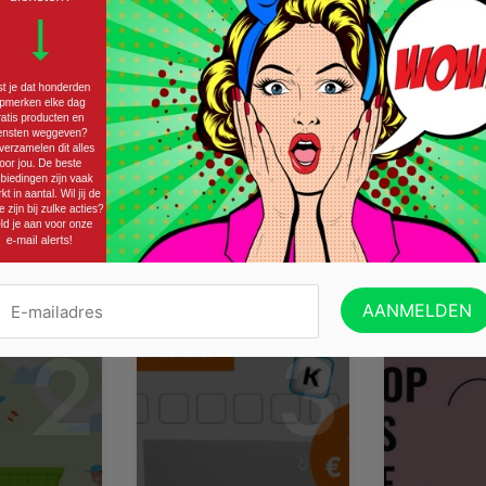
Tikkie en Lidl trakteren ons op gratis croissants. Het 
wij bezorgen je de actiecode die je in de Lidl Plus a
account in de app en kies...
Lees verder »
VERZILVER JE COUPON VOOR EEN
2
3