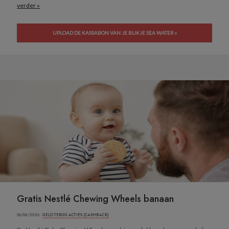
verder »
UPLOAD DE KASSABON VAN JE BLIKJE SEA WATER »
Gratis Nestlé Chewing Wheels banaan
06/06/2026 ·
GELD TERUG ACTIES (CASHBACK)