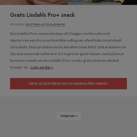
Gratis Lindahls Pro+ snack
07/11/2024 ·
GELD TERUG ACTIES (CASHBACK)
De Lindahls Pro+ snacks bestaan uit 2 laagjes zachte cake met
daartussen een frisse en heerlijke vulling van ofwel kokosnoot ofwel
chocolade. Deze proteïnesnacks bevatten maar liefst 16% proteïnen en
zijn daarnaast ook suikerarm. En nog meer goed nieuws, want jij kan je
favoriete smaak van de Lindahls Pro+ snacks gratis proeven dankzij
Scoupy! Je...
Lees verder »
KRIJG JE GELD TERUG VAN JE LINDAHLS PRO+ SNACK »
Volgende »