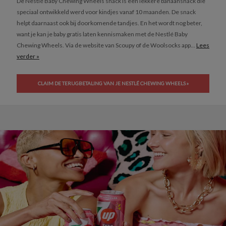
De Nestlé Baby Chewing Wheels snack is een lekkere banaansnack die
speciaal ontwikkeld werd voor kindjes vanaf 10 maanden. De snack
helpt daarnaast ook bij doorkomende tandjes. En het wordt nog beter,
want je kan je baby gratis laten kennismaken met de Nestlé Baby
Chewing Wheels. Via de website van Scoupy of de Woolsocks app...
Lees
verder »
CLAIM DE TERUGBETALING VAN JE NESTLÉ CHEWING WHEELS »