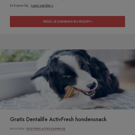
te kopen bij...
Lees verder »
REGEL JE CASHBACK BIJ SCOUPY »
Gratis Dentalife ActivFresh hondensnack
04/12/2024 ·
GELD TERUG ACTIES (CASHBACK)