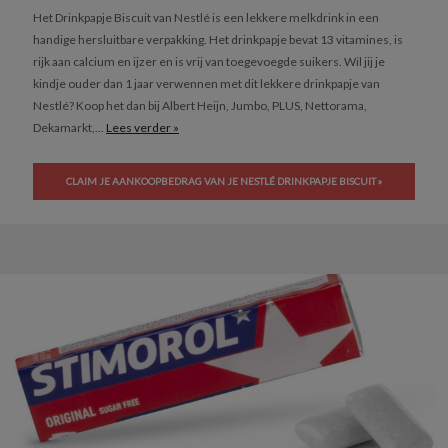
Het Drinkpapje Biscuit van Nestlé is een lekkere melkdrink in een
handige hersluitbare verpakking. Het drinkpapje bevat 13 vitamines, is
rijk aan calcium en ijzer en is vrij van toegevoegde suikers. Wil jij je
kindje ouder dan 1 jaar verwennen met dit lekkere drinkpapje van
Nestlé? Koop het dan bij Albert Heijn, Jumbo, PLUS, Nettorama,
Dekamarkt,...
Lees verder »
CLAIM JE AANKOOPBEDRAG VAN JE NESTLÉ DRINKPAPJE BISCUIT »