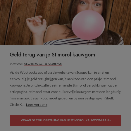
Geld terug van je Stimorol kauwgom
04/07/2026 ·
GELD TERUG ACTIES (CASHBACK)
Via de Woolsocks app of via de website van Scoupy kan je snel en
eenvoudig je geld terugkrijgen van je aankoop van een pakje Stimorol
kauwgom. Je ontdekt alle deelnemende Stimorol verpakkingen op de
actiepagina. Stimorol staat voor suikervrije kauwgom met een langdurig
frisse smaak. Je aankoop moet gebeuren bij een vestiging van Shell,
Circle K,...
Lees verder »
VRAAG DE TERUGBETALING VAN JE STIMOROL KAUWGOM AAN »