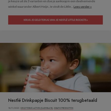
je keuze uit de 3 varianten en doe je aankoop in een deelnemende
winkel waaronder Albert Heijn. Je vindt de Little...
Lees verder »
KRIJG JE GELD TERUG VAN JE NESTLÉ LITTLE ROCKETS »
Nestlé Drinkpapje Biscuit 100% terugbetaald
18/11/2025 ·
GELD TERUG ACTIES (CASHBACK)
,
GRATIS PRODUCTEN