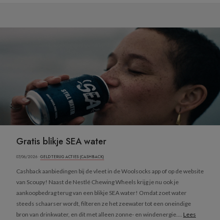
Gratis blikje SEA water
07/06/2026 ·
GELD TERUG ACTIES (CASHBACK)
Cashback aanbiedingen bij de vleet in de Woolsocks app of op de website
van Scoupy! Naast de Nestlé Chewing Wheels krijg je nu ook je
aankoopbedrag terug van een blikje SEA water! Omdat zoet water
steeds schaarser wordt, filteren ze het zeewater tot een oneindige
bron van drinkwater, en dit met alleen zonne- en windenergie....
Lees