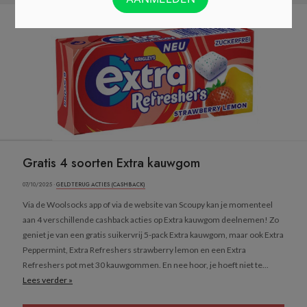
Gratis 4 soorten Extra kauwgom
07/10/2025 ·
GELD TERUG ACTIES (CASHBACK)
Via de Woolsocks app of via de website van Scoupy kan je momenteel
aan 4 verschillende cashback acties op Extra kauwgom deelnemen! Zo
geniet je van een gratis suikervrij 5-pack Extra kauwgom, maar ook Extra
Peppermint, Extra Refreshers strawberry lemon en een Extra
Refreshers pot met 30 kauwgommen. En nee hoor, je hoeft niet te...
Lees verder »