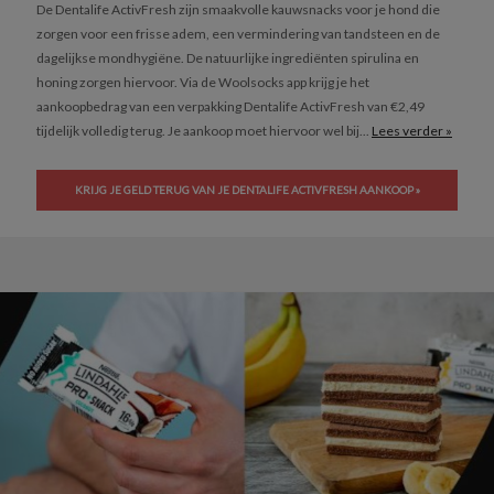
De Dentalife ActivFresh zijn smaakvolle kauwsnacks voor je hond die
zorgen voor een frisse adem, een vermindering van tandsteen en de
dagelijkse mondhygiëne. De natuurlijke ingrediënten spirulina en
honing zorgen hiervoor. Via de Woolsocks app krijg je het
aankoopbedrag van een verpakking Dentalife ActivFresh van €2,49
tijdelijk volledig terug. Je aankoop moet hiervoor wel bij...
Lees verder »
KRIJG JE GELD TERUG VAN JE DENTALIFE ACTIVFRESH AANKOOP »