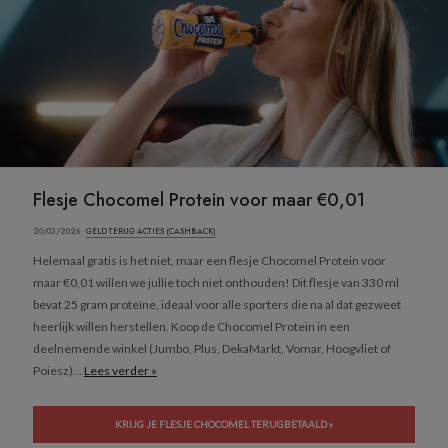
Flesje Chocomel Protein voor maar €0,01
20/03/2026 ·
GELD TERUG ACTIES (CASHBACK)
Helemaal gratis is het niet, maar een flesje Chocomel Protein voor
maar €0,01 willen we jullie toch niet onthouden! Dit flesje van 330 ml
bevat 25 gram proteïne, ideaal voor alle sporters die na al dat gezweet
heerlijk willen herstellen. Koop de Chocomel Protein in een
deelnemende winkel (Jumbo, Plus, DekaMarkt, Vomar, Hoogvliet of
Poiesz)...
Lees verder »
KRIJG JE FLESJE CHOCOMEL TERUGBETAALD »