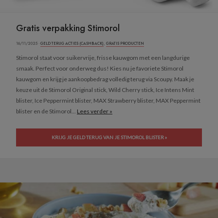
Gratis verpakking Stimorol
16/11/2025 ·
GELD TERUG ACTIES (CASHBACK)
,
GRATIS PRODUCTEN
Stimorol staat voor suikervrije, frisse kauwgom met een langdurige
smaak. Perfect voor onderweg dus! Kies nu je favoriete Stimorol
kauwgom en krijg je aankoopbedrag volledig terug via Scoupy. Maak je
keuze uit de Stimorol Original stick, Wild Cherry stick, Ice Intens Mint
blister, Ice Peppermint blister, MAX Strawberry blister, MAX Peppermint
blister en de Stimorol...
Lees verder »
KRIJG JE GELD TERUG VAN JE STIMOROL BLISTER »