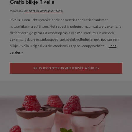
Gratis blikje Rivella
05/08/2026 ·
GELD TERUG ACTIES (CASHBACK)
Rivella is een licht sprankelende en verfrissende frisdrank met
natuurlijke ingrediënten. Het recept is geheim, maar wat wel zeker is, is
dat het drankje gemaakt wordt op basis van melkserum. En wat ook
zeker is, is dat je je aankoopbedrag tijdelijk volledig terugkrijgt van een
blikje Rivella Original via de Woolsocks app of Scoupy website....
Lees
verder »
KRIJG JE GELD TERUG VAN JE RIVELLA BLIKJE »