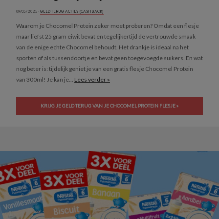
09/05/2025 ·
GELD TERUG ACTIES (CASHBACK)
Waarom je Chocomel Protein zeker moet proberen? Omdat een flesje
maar liefst 25 gram eiwit bevat en tegelijkertijd de vertrouwde smaak
van de enige echte Chocomel behoudt. Het drankje is ideaal na het
sporten of als tussendoortje en bevat geen toegevoegde suikers. En wat
nog beter is: tijdelijk geniet je van een gratis flesje Chocomel Protein
van 300ml! Je kan je...
Lees verder »
KRIJG JE GELD TERUG VAN JE CHOCOMEL PROTEIN FLESJE »