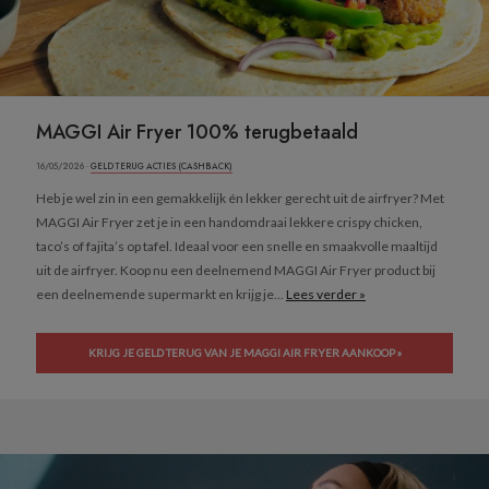
MAGGI Air Fryer 100% terugbetaald
16/05/2026 ·
GELD TERUG ACTIES (CASHBACK)
Heb je wel zin in een gemakkelijk én lekker gerecht uit de airfryer? Met
MAGGI Air Fryer zet je in een handomdraai lekkere crispy chicken,
taco’s of fajita’s op tafel. Ideaal voor een snelle en smaakvolle maaltijd
uit de airfryer. Koop nu een deelnemend MAGGI Air Fryer product bij
een deelnemende supermarkt en krijg je...
Lees verder »
KRIJG JE GELD TERUG VAN JE MAGGI AIR FRYER AANKOOP »