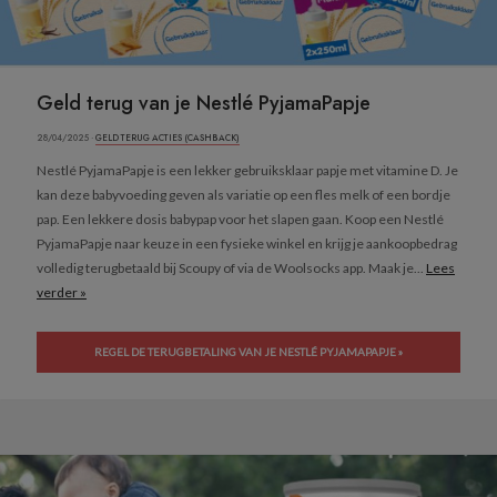
Geld terug van je Nestlé PyjamaPapje
28/04/2025 ·
GELD TERUG ACTIES (CASHBACK)
Nestlé PyjamaPapje is een lekker gebruiksklaar papje met vitamine D. Je
kan deze babyvoeding geven als variatie op een fles melk of een bordje
pap. Een lekkere dosis babypap voor het slapen gaan. Koop een Nestlé
PyjamaPapje naar keuze in een fysieke winkel en krijg je aankoopbedrag
volledig terugbetaald bij Scoupy of via de Woolsocks app. Maak je...
Lees
verder »
REGEL DE TERUGBETALING VAN JE NESTLÉ PYJAMAPAPJE »