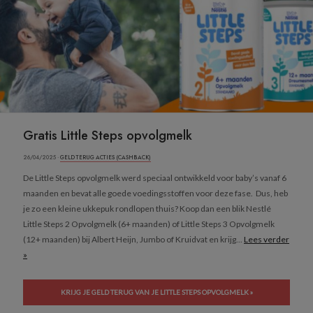
Gratis Little Steps opvolgmelk
26/04/2025 ·
GELD TERUG ACTIES (CASHBACK)
De Little Steps opvolgmelk werd speciaal ontwikkeld voor baby’s vanaf 6
maanden en bevat alle goede voedingsstoffen voor deze fase. Dus, heb
je zo een kleine ukkepuk rondlopen thuis? Koop dan een blik Nestlé
Little Steps 2 Opvolgmelk (6+ maanden) of Little Steps 3 Opvolgmelk
(12+ maanden) bij Albert Heijn, Jumbo of Kruidvat en krijg...
Lees verder
»
KRIJG JE GELD TERUG VAN JE LITTLE STEPS OPVOLGMELK »