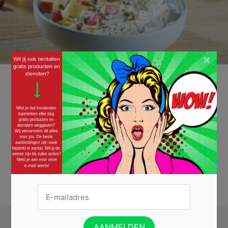
×
Gratis Campina High Protein Greek Powerbowl
16/10/2025 ·
GELD TERUG ACTIES (CASHBACK)
Met de Campina High Protein Greek Powerbowl haal je lekkere, echte
Griekse yoghurt, aangevuld met heerlijk fruit en granen in huis. En al dat
lekkers in één bowl. Geniet van de smaak van rood fruit of perzik, met in
totaal 16 gram proteïne per powerbowl. En je hoeft je Campina
Powerbowl zelfs niet te betalen,...
Lees verder »
REGEL DE TERUGBETALING VAN JE CAMPINA BOWL »