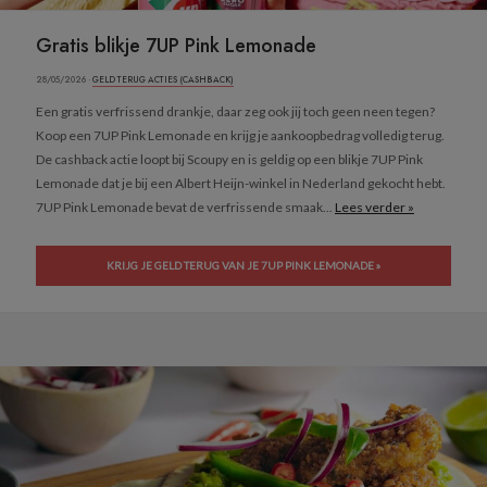
Gratis blikje 7UP Pink Lemonade
28/05/2026 ·
GELD TERUG ACTIES (CASHBACK)
Een gratis verfrissend drankje, daar zeg ook jij toch geen neen tegen?
Koop een 7UP Pink Lemonade en krijg je aankoopbedrag volledig terug.
De cashback actie loopt bij Scoupy en is geldig op een blikje 7UP Pink
Lemonade dat je bij een Albert Heijn-winkel in Nederland gekocht hebt.
7UP Pink Lemonade bevat de verfrissende smaak...
Lees verder »
KRIJG JE GELD TERUG VAN JE 7UP PINK LEMONADE »