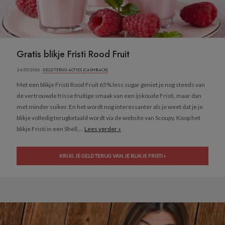
Gratis blikje Fristi Rood Fruit
24/07/2026 ·
GELD TERUG ACTIES (CASHBACK)
Met een blikje Fristi Rood Fruit 65% less sugar geniet je nog steeds van
de vertrouwde frisse fruitige smaak van een ijskoude Fristi, maar dan
met minder suiker. En het wordt nog interessanter als je weet dat je je
blikje volledig terugbetaald wordt via de website van Scoupy. Koop het
blikje Fristi in een Shell,...
Lees verder »
KRIJG JE GELD TERUG VAN JE BLIKJE FRISTI »