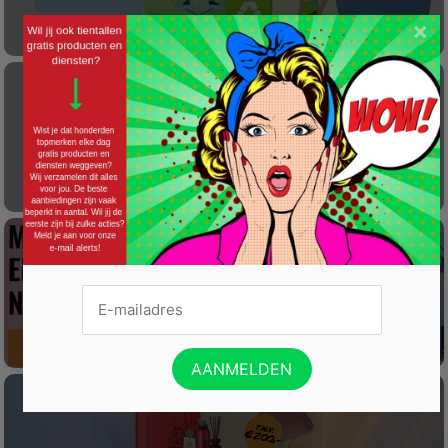
×
Laat éénmalig GRATIS je container reinigen
Gratis Princess elektrische kachel t.w.v. €
100
Win een wijnreis naar Spanje