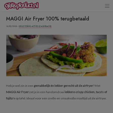
MAGGI Air Fryer 100% terugbetaald
16/05/2026 ·
GELD TERUG ACTIES (CASHBACK)
Heb je wel zin in een
gemakkelijk én lekker gerecht uit de airfryer
? Met
MAGGI Air Fryer
zet je in een handomdraai
lekkere crispy chicken, taco's of
fajita's
op tafel. Ideaal voor een snelle en smaakvolle maaltijd uit de airfryer.