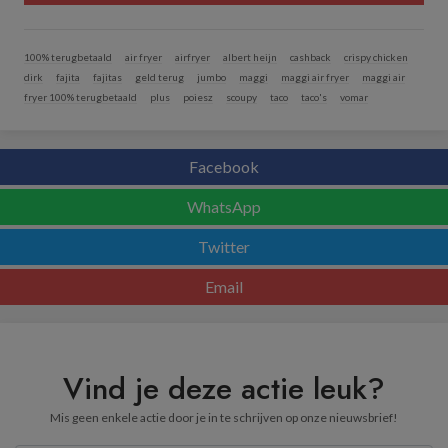
100% terugbetaald
air fryer
airfryer
albert heijn
cashback
crispy chicken
dirk
fajita
fajitas
geld terug
jumbo
maggi
maggi air fryer
maggi air
fryer 100% terugbetaald
plus
poiesz
scoupy
taco
taco's
vomar
Facebook
WhatsApp
Twitter
Email
Vind je deze actie leuk?
Mis geen enkele actie door je in te schrijven op onze nieuwsbrief!