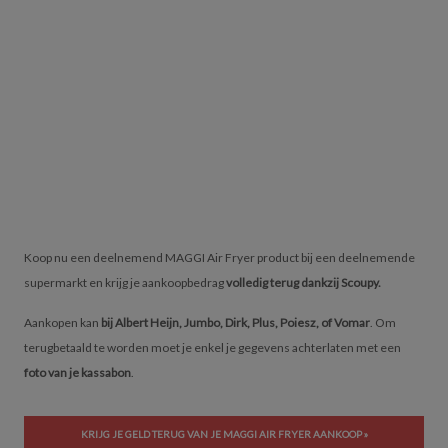
Koop nu een deelnemend MAGGI Air Fryer product bij een deelnemende
supermarkt en krijg je aankoopbedrag
volledig terug dankzij Scoupy.
Aankopen kan
bij Albert Heijn, Jumbo, Dirk, Plus, Poiesz, of Vomar
. Om
terugbetaald te worden moet je enkel je gegevens achterlaten met een
foto van je kassabon
.
KRIJG JE GELD TERUG VAN JE MAGGI AIR FRYER AANKOOP »