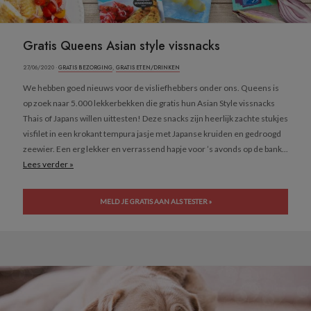
Gratis Queens Asian style vissnacks
27/06/2020 ·
GRATIS BEZORGING
,
GRATIS ETEN/DRINKEN
We hebben goed nieuws voor de visliefhebbers onder ons. Queens is
op zoek naar 5.000 lekkerbekken die gratis hun Asian Style vissnacks
Thais of Japans willen uittesten! Deze snacks zijn heerlijk zachte stukjes
visfilet in een krokant tempura jasje met Japanse kruiden en gedroogd
zeewier. Een erg lekker en verrassend hapje voor ’s avonds op de bank...
Lees verder »
MELD JE GRATIS AAN ALS TESTER »