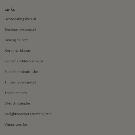
Links
Bestedatingsites.nl
Besteprijsvragen.nl
Bouwgids.com
Kerstmarkt.com
Reclamefolderonline.nl
Superlastminutes.be
Tindernederland.nl
Topdieet.com
Wedstrijden.be
Weightwatcherspuntenlijst.nl
Winprijzen.be