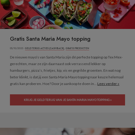
Gratis Santa Maria Mayo topping
05/10/2025 ·
GELD TERUG ACTIES (CASHBACK)
,
GRATIS PRODUCTEN
De nieuwe mayo’s van Santa Maria zijn dé perfecte topping op Tex Mex-
gerechten, maar ze zijn daarnaast ook verrassend lekker op
hamburgers, pizza’s, frietjes, kip, vis en gegrilde groenten. En wat nog
beter klinkt, is dat jij een Santa Maria Mayo topping naar keuze helemaal
gratis kan proberen. Hoe? Door je aankoop te doen in...
Lees verder »
KRIJG JE GELD TERUG VAN JE SANTA MARIA MAYO TOPPING »