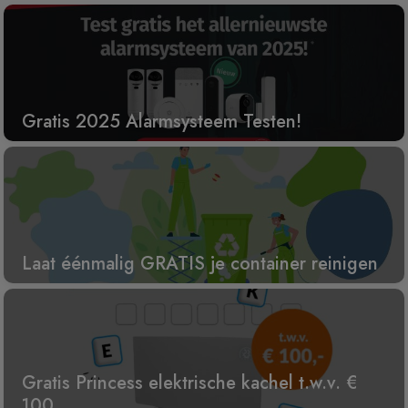
Gratis 2025 Alarmsysteem Testen!
Laat éénmalig GRATIS je container reinigen
Gratis Princess elektrische kachel t.w.v. €
100