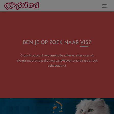
BEN JE OP ZOEK NAAR
VIS
?
GratisProduct.nl verzamelt alle acties en sites over
vis
We garanderen dat alles wat aangegeven staat als gratis ook
echt gratis is!