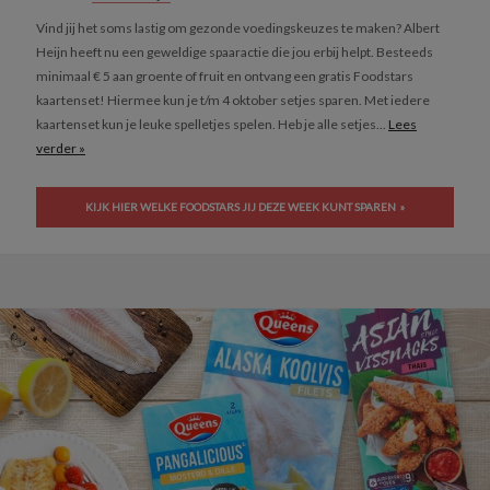
Vind jij het soms lastig om gezonde voedingskeuzes te maken? Albert
Heijn heeft nu een geweldige spaaractie die jou erbij helpt. Besteeds
minimaal € 5 aan groente of fruit en ontvang een gratis Foodstars
kaartenset! Hiermee kun je t/m 4 oktober setjes sparen. Met iedere
kaartenset kun je leuke spelletjes spelen. Heb je alle setjes...
Lees
verder »
KIJK HIER WELKE FOODSTARS JIJ DEZE WEEK KUNT SPAREN »