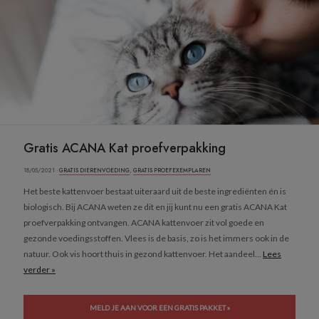
Gratis ACANA Kat proefverpakking
18/05/2021 ·
GRATIS DIERENVOEDING
,
GRATIS PROEFEXEMPLAREN
Het beste kattenvoer bestaat uiteraard uit de beste ingrediënten én is
biologisch. Bij ACANA weten ze dit en jij kunt nu een gratis ACANA Kat
proefverpakking ontvangen. ACANA kattenvoer zit vol goede en
gezonde voedingsstoffen. Vlees is de basis, zo is het immers ook in de
natuur. Ook vis hoort thuis in gezond kattenvoer. Het aandeel...
Lees
verder »
MELD JE AAN VOOR EEN GRATIS PAKKET »