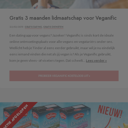
Gratis 3 maanden lidmaatschap voor Veganific
22/02/2019 ·
GRATIS DATING
,
GRATIS DIENSTEN
Een dating app voor vegans? Jazeker! Veganific is sinds kort de ideale
online ontmoetingsplaats voor alle vegans en vegatariërs onder ons.
Wellicht heb je Tinder al eens eerder gebruikt, maar wil je nu eindelijk
eens iemand vinden die net als jij vegan is? Als je Veganific gebruikt,
kom je geen vlees- of viseters tegen. Dat scheelt...
Lees verder »
PROBEER VEGANIFIC KOSTELOOS UIT »
ACTIE AFGELOPEN