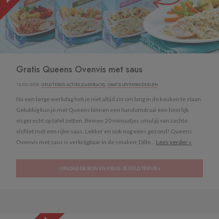
Gratis Queens Ovenvis met saus
12/02/2018 ·
GELD TERUG ACTIES (CASHBACK)
,
GRATIS LEVENSMIDDELEN
Na een lange werkdag heb je niet altijd zin om lang in de keuken te staan.
Gelukkig kun je met Queens binnen een handomdraai een heerlijk
visgerecht op tafel zetten. Binnen 20 minuutjes smul jij van zachte
visfilet met een rijke saus. Lekker en ook nog eens gezond! Queens
Ovenvis met saus is verkrijgbaar in de smaken: Dille...
Lees verder »
UPLOAD DE BON EN KRIJG JE GELD TERUG »