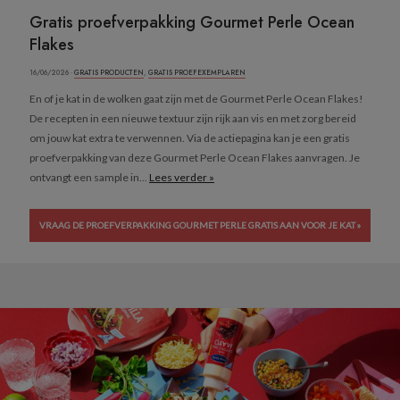
Gratis proefverpakking Gourmet Perle Ocean
Flakes
16/06/2026 ·
GRATIS PRODUCTEN
,
GRATIS PROEFEXEMPLAREN
En of je kat in de wolken gaat zijn met de Gourmet Perle Ocean Flakes!
De recepten in een nieuwe textuur zijn rijk aan vis en met zorg bereid
om jouw kat extra te verwennen. Via de actiepagina kan je een gratis
proefverpakking van deze Gourmet Perle Ocean Flakes aanvragen. Je
ontvangt een sample in...
Lees verder »
VRAAG DE PROEFVERPAKKING GOURMET PERLE GRATIS AAN VOOR JE KAT »