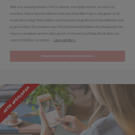
Wat een weertje buiten. Het is alweer een tijdje herfst, en dat is te
merken. Warm binnen blijven met een heerlijke hap is ook geen straf.
Inspiratie nodig? Wij hebben een fantastisch gratis herfstkookboek voor
je gevonden! De meiden van Chickslovefood hebben de 20 populairste
najaarsrecepten op een rijtje gezet. Inclusief prachtige illustraties en
overzichtelijke recepten....
Lees verder »
DOWNLOAD HET GRATIS KOOKBOEK »
ACTIE AFGELOPEN