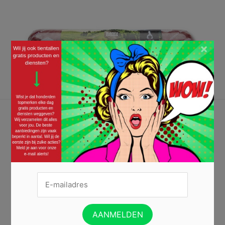
×
Lekkere paassnack voor jouw hond
13/04/2017 ·
GRATIS DIERENVOEDING
,
GRATIS PRODUCTEN
Als jij dit weekend lekker aan je paasontbijtje zit, denk je dan ook even
aan je hond? Je trouwe vriend lust namelijk ook wel een traktatie! En
zeker als die ook nog eens gezond is voor hem of haar. Want bij
Raw4Dogs maken ze gezonde worsten voor iedere hond. Deze zijn rijk
aan natuurlijke ingredienten...
Lees verder »
IK WIL MIJN HOND TRAKTEREN »