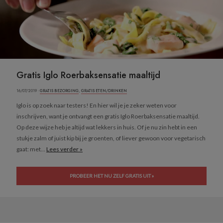
Gratis Iglo Roerbaksensatie maaltijd
16/07/2019 ·
GRATIS BEZORGING
,
GRATIS ETEN/DRINKEN
Iglo is op zoek naar testers! En hier wil je je zeker weten voor
inschrijven, want je ontvangt een gratis Iglo Roerbaksensatie maaltijd.
Op deze wijze heb je altijd wat lekkers in huis. Of je nu zin hebt in een
stukje zalm of juist kip bij je groenten, of liever gewoon voor vegetarisch
gaat: met...
Lees verder »
PROBEER HET NU ZELF GRATIS UIT »