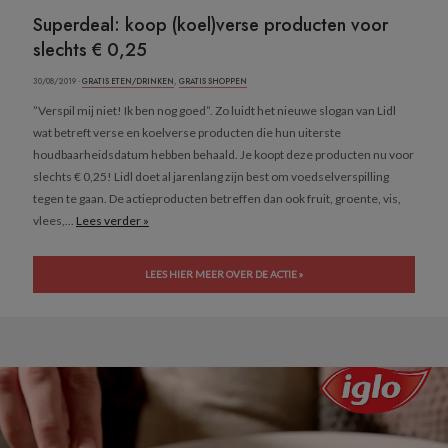
Superdeal: koop (koel)verse producten voor
slechts € 0,25
30/08/2019 ·
GRATIS ETEN/DRINKEN
,
GRATIS SHOPPEN
”Verspil mij niet! Ik ben nog goed”. Zo luidt het nieuwe slogan van Lidl
wat betreft verse en koelverse producten die hun uiterste
houdbaarheidsdatum hebben behaald. Je koopt deze producten nu voor
slechts € 0,25! Lidl doet al jarenlang zijn best om voedselverspilling
tegen te gaan. De actieproducten betreffen dan ook fruit, groente, vis,
vlees,...
Lees verder »
LEES HIER MEER OVER DE ACTIE »