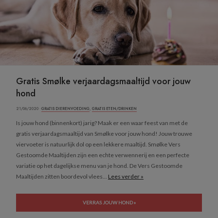
Gratis Smølke verjaardagsmaaltijd voor jouw
hond
21/06/2020 ·
GRATIS DIERENVOEDING
,
GRATIS ETEN/DRINKEN
Is jouw hond (binnenkort) jarig? Maak er een waar feest van met de
gratis verjaardagsmaaltijd van Smølke voor jouw hond! Jouw trouwe
viervoeter is natuurlijk dol op een lekkere maaltijd. Smølke Vers
Gestoomde Maaltijden zijn een echte verwennerij en een perfecte
variatie op het dagelijkse menu van je hond. De Vers Gestoomde
Maaltijden zitten boordevol vlees...
Lees verder »
VERRAS JOUW HOND »