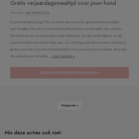
Gratis verjaardagsmaaltijd voor jouw hond
18/10/2016 ·
GRATIS PRODUCTEN
Is je hond bijna jarig? Verras hem dan met een gestoomde maaltijd
van Smølke! De Vers Gestoomde Maaltijden van Smølke zijn steeds
bereid met verse natuurlijke ingrediënten. Ze zijn verkrijgbaar in vijf
overheerlijke varianten: kip, lam, vis, wild (graanvrij) en eend. Nu kan jij
gratis een Vers Gestoomde Maaltijd voor jouw hond bestellen. Bezoek
de website van Smølke,...
Lees verder »
BEZOEK HIER DE WEBSITE VAN SMØLKE »
Volgende »
Mis deze acties ook niet: