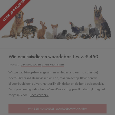
ACTIE AFGELOPEN
Win een huisdieren waardebon t.w.v. € 450
13/07/2017 ·
GRATIS PRODUCTEN
,
GRATIS WEDSTRIJDEN
Wist je dat één op de vier gezinnen in Nederland een huisdier(tje)
heeft? Uiteraard staan vissen op één, maar in de top 10 vinden we
bijvoorbeeld ook duiven. Natuurlijk zijn de kat en de hond ook populair.
En of je nu een goudvis hebt of een Duitse dog, je wilt natuurlijk zo goed
mogelijk voor...
Lees verder »
WIN EEN HUISDIEREN WAARDEBON VAN € 450 »