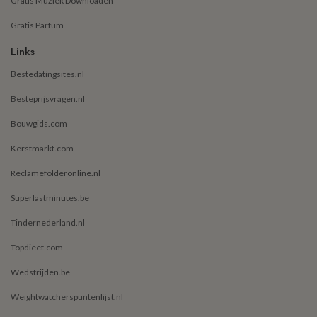
Gratis Muziek Downloaden
Gratis Parfum
Links
Bestedatingsites.nl
Besteprijsvragen.nl
Bouwgids.com
Kerstmarkt.com
Reclamefolderonline.nl
Superlastminutes.be
Tindernederland.nl
Topdieet.com
Wedstrijden.be
Weightwatcherspuntenlijst.nl