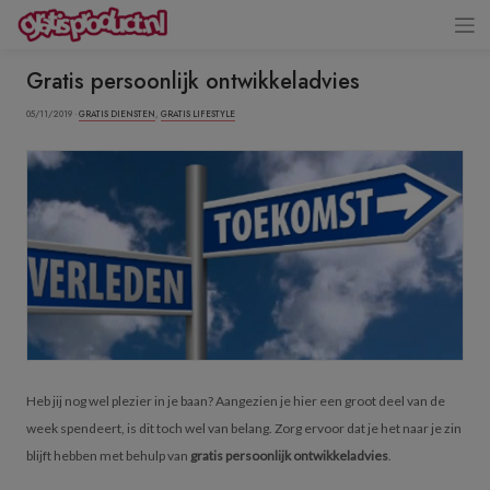
Gratis persoonlijk ontwikkeladvies
05/11/2019 ·
GRATIS DIENSTEN
,
GRATIS LIFESTYLE
Heb jij nog wel plezier in je baan? Aangezien je hier een groot deel van de
week spendeert, is dit toch wel van belang. Zorg ervoor dat je het naar je zin
blijft hebben met behulp van
gratis persoonlijk ontwikkeladvies
.