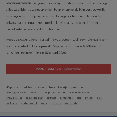
loopbaanadviseur
naar jouw persoonlijke kwaliteiten, behoeften en zorgen.
Alles wat tijdens deze gesprekken besproken wordt, blijft
vertrouwelijk
tussen jou en de loopbaanadviseur. Jouw groei, toekomstplannen én
privacy staan centraal. Het ontwikkeladvies laat zien waar jij je kunt
ontwikkelen en werk leuk kunt houden.
Reeds 16.000 Nederlanders zijn je voorgegaan. Zit jij ook helemaal klaar
voor een ontwikkelplan op maat? Pak je kans nu het nog
tijdelijk
kan! De
subsidieregeling eindigt op
10 januari 2020
.
MAAK HIER EEN GRATIS AFSPRAAK »
45-plussers
advies
adviseur
baan
baantje
groei
hulp
leidinggevenden
loopbaan
loopbaanadviseur
ontwikkeladvies
ontwikkeling
ontwikkelplan
op maat
persoonlijk
plan
privacy
tips
toekomst
vertrouwelijk
werk
werkend
werkende