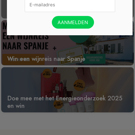
Gratis Princess elektrische kachel t.w.v. €
100
Win een wijnreis naar Spanje
Doe mee met het Energieonderzoek 2025
en win